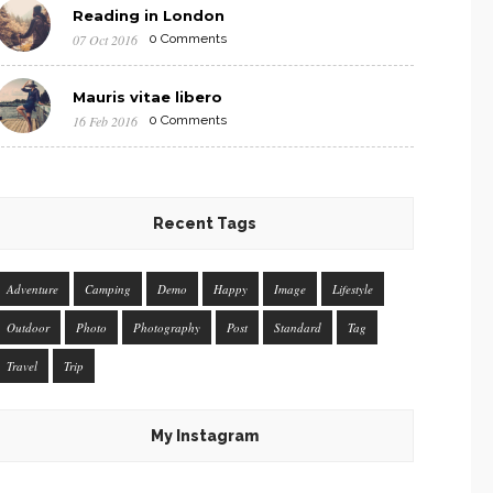
Reading in London
07 Oct 2016
0 Comments
Mauris vitae libero
16 Feb 2016
0 Comments
Recent Tags
Adventure
Camping
Demo
Happy
Image
Lifestyle
Outdoor
Photo
Photography
Post
Standard
Tag
Travel
Trip
My Instagram